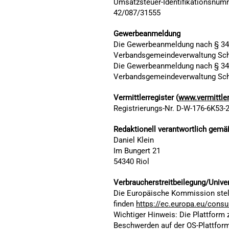
Umsatzsteuer-Identifikationsnum
​42/087/31555
Gewerbeanmeldung
Die Gewerbeanmeldung nach § 34i 
Verbandsgemeindeverwaltung Schw
Die Gewerbeanmeldung nach § 34c 
Verbandsgemeindeverwaltung Schw
Vermittlerregister (
www.vermittler
Registrierungs-Nr. D-W-176-6K53-2
Redaktionell verantwortlich gem
Daniel Klein
Im Bungert 21
54340 Riol
Verbraucherstreitbeilegung/Unive
Die Europäische Kommission stellt 
finden
https://ec.europa.eu/cons
Wichtiger Hinweis: Die Plattform z
Beschwerden auf der OS-Plattform 