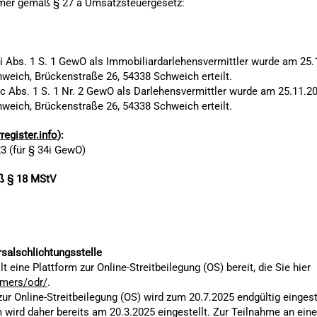
mer gemäß § 27 a Umsatzsteuergesetz:
Abs. 1 S. 1 GewO als Immobiliardarlehensvermittler wurde am 25.
eich, Brückenstraße 26, 54338 Schweich erteilt.
Abs. 1 S. 1 Nr. 2 GewO als Darlehensvermittler wurde am 25.11.20
eich, Brückenstraße 26, 54338 Schweich erteilt.
register.info
):
3 (für § 34i GewO)
äß § 18 MStV
rsalschlichtungsstelle
eine Plattform zur Online-Streitbeilegung (OS) bereit, die Sie hier
umers/odr/
.
ur Online-Streitbeilegung (OS) wird zum 20.7.2025 endgültig eingest
wird daher bereits am 20.3.2025 eingestellt. Zur Teilnahme an ein